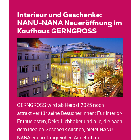
Interieur und Geschenke:
NANU-NANA Neueröffnung im
Kaufhaus GERNGROSS
GERNGROSS wird ab Herbst 2025 noch
attraktiver für seine Besucher:innen: Für Interior-
Enthusiasten, Deko-Liebhaber und alle, die nach
dem idealen Geschenk suchen, bietet NANU-
NANA ein umfangreiches Angebot an