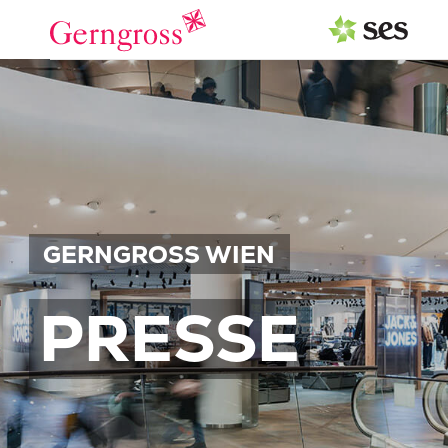
PRESSEAUSSENDUNGEN
Center & Marken
Services
Events
GERNGROSS WIEN
MEDIAGALERIE
PRESSE
PRESSEKONTAKT