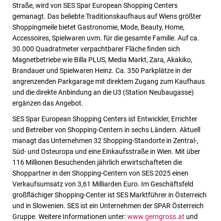
Straße, wird von SES Spar European Shopping Centers
gemanagt. Das beliebte Traditionskaufhaus auf Wiens größter
Shoppingmeile bietet Gastronomie, Mode, Beauty, Home,
Accessoires, Spielwaren uvm. für die gesamte Familie. Auf ca.
30.000 Quadratmeter verpachtbarer Fläche finden sich
Magnetbetriebe wie Billa PLUS, Media Markt, Zara, Akakiko,
Brandauer und Spielwaren Heinz. Ca. 350 Parkplätze in der
angrenzenden Parkgarage mit direktem Zugang zum Kaufhaus
und die direkte Anbindung an die U3 (Station Neubaugasse)
ergänzen das Angebot.
SES Spar European Shopping Centers ist Entwickler, Errichter
und Betreiber von Shopping-Centern in sechs Ländern. Aktuell
managt das Unternehmen 32 Shopping-Standorte in Zentral-,
Süd- und Osteuropa und eine Einkaufsstraße in Wien. Mit über
116 Millionen Besuchenden jährlich erwirtschafteten die
Shoppartner in den Shopping-Centern von SES 2025 einen
Verkaufsumsatz von 3,61 Milliarden Euro.
Im Geschäftsfeld
großflächiger Shopping-
Center ist SES Marktführer in Österreich
und in Slowenien. SES ist ein Unternehmen der SPAR
Österreich
Gruppe
. Weitere Informationen unter:
www.gerngross.at
und