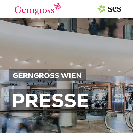
PRESSEAUSSENDUNGEN
Center & Marken
Services
Events
GERNGROSS WIEN
MEDIAGALERIE
PRESSE
PRESSEKONTAKT